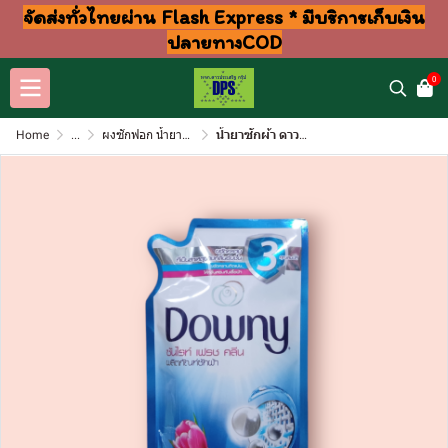
จัดส่งทั่วไทยผ่าน Flash Express * มีบริการเก็บเงิน
ปลายทางCOD
0
Home
...
ผงซักฟอก น้ำยาปรับผ้านุ่ม ล้างจาน ถูพื้น
น้ำยาซักผ้า ดาวนี 460มล ซันไรเฟรชคลีน(ซอง)