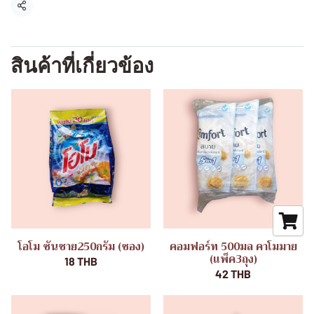
แชร์
สินค้าที่เกี่ยวข้อง
โอโม ซันชาย250กรัม (ซอง)
คอมฟอร์ท 500มล คาโมมาย
(แพ็ค3ถุง)
18 THB
42 THB