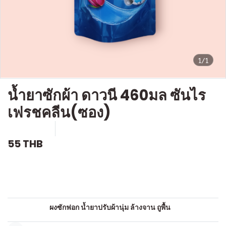
1/1
น้ำยาซักผ้า ดาวนี 460มล ซันไร
เฟรชคลีน(ซอง)
SKU : c421
ขายแล้ว 0 ชิ้น
55 THB
คำอธิบายสินค้าแบบย่อ
น้ำยาซักผ้าน้ำ
หมวดหมู่:
ผงซักฟอก น้ำยาปรับผ้านุ่ม ล้างจาน ถูพื้น