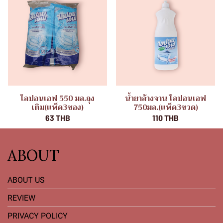
ไลปอนเอฟ 550 มล.ถุง
น้ำยาล้างจาน ไลปอนเอฟ
เติม(แพ็ค3ซอง)
750มล.(แพ็ค3ขวด)
63 THB
110 THB
ABOUT
ABOUT US
REVIEW
PRIVACY POLICY