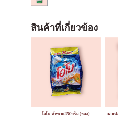
สินค้าที่เกี่ยวข้อง
โอโม ซันชาย250กรัม (ซอง)
คอมฟอ