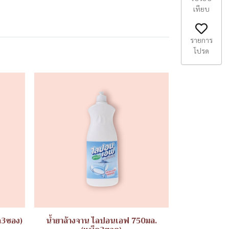
เทียบ
รายการ
โปรด
ค3ซอง)
น้ำยาล้างจาน ไลปอนเอฟ 750มล.