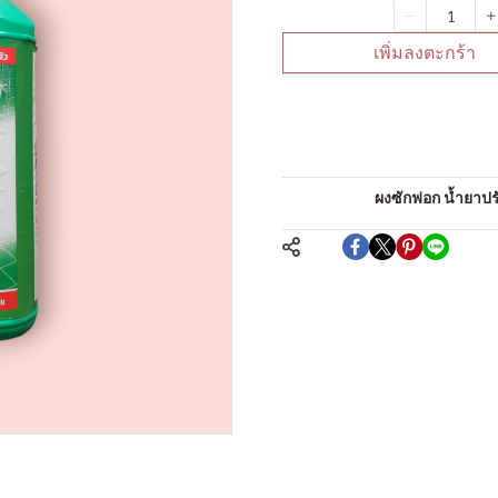
จำนวน
เพิ่มลงตะกร้า
คำอธิบายสินค้าแบบย่
น้ำยาล้างห้องน้ำ
หมวดหมู่:
ผงซักฟอก น้ำยาปรับ
แชร์