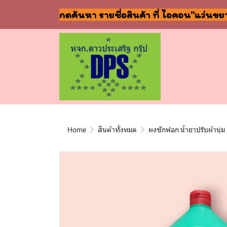
กดค้นหา รายชื่อสินค้า ที่ ไอคอน"แว่นขย
Home
สินค้าทั้งหมด
ผงซักฟอก น้ำยาปรับผ้านุ่ม 