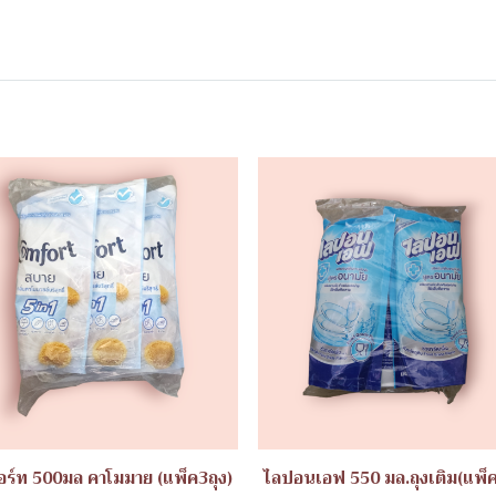
ร์ท 500มล คาโมมาย (แพ็ค3ถุง)
ไลปอนเอฟ 550 มล.ถุงเติม(แพ็