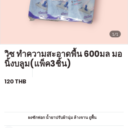
1/1
วิซ ทำความสะอาดพื้น 600มล มอ
นิ้งบลูม(แพ็ค3ชิ้น)
SKU : c240
ขายแล้ว 0 ชิ้น
120 THB
คำอธิบายสินค้าแบบย่อ
น้ำยาถูพื้น
หมวดหมู่:
ผงซักฟอก น้ำยาปรับผ้านุ่ม ล้างจาน ถูพื้น