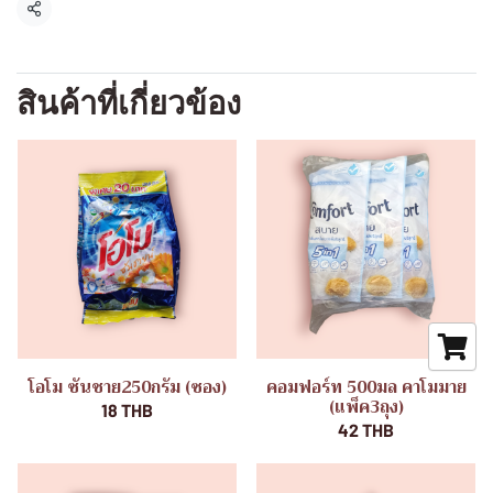
แชร์
สินค้าที่เกี่ยวข้อง
โอโม ซันชาย250กรัม (ซอง)
คอมฟอร์ท 500มล คาโมมาย
(แพ็ค3ถุง)
18 THB
42 THB