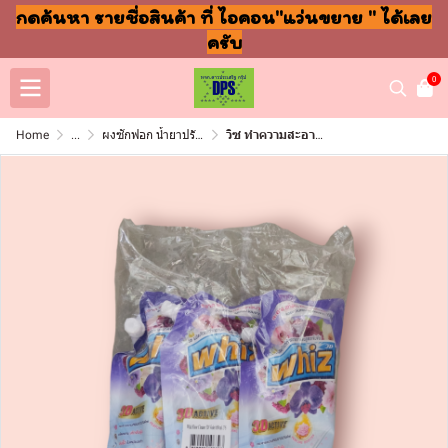
กดค้นหา รายชื่อสินค้า ที่ ไอคอน"แว่นขยาย " ได้เลย
ครับ
0
Home
...
ผงซักฟอก น้ำยาปรับผ้านุ่ม ล้างจาน ถูพื้น
วิซ ทำความสะอาดพื้น 600มล มอนิ้งบลูม(แพ็ค3ชิ้น)