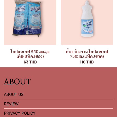
ไลปอนเอฟ 550 มล.ถุง
น้ำยาล้างจาน ไลปอนเอฟ
เติม(แพ็ค3ซอง)
750มล.(แพ็ค3ขวด)
63 THB
110 THB
ABOUT
ABOUT US
REVIEW
PRIVACY POLICY