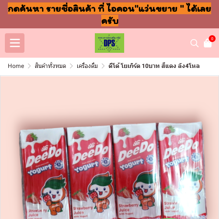
กดค้นหา รายชื่อสินค้า ที่ ไอคอน"แว่นขยาย " ได้เลย
ครับ
0
Home
สินค้าทั้งหมด
เครื่องดื่ม
ดีโด้ โยเกิร์ต 10บาท สีแดง ลัง4โหล