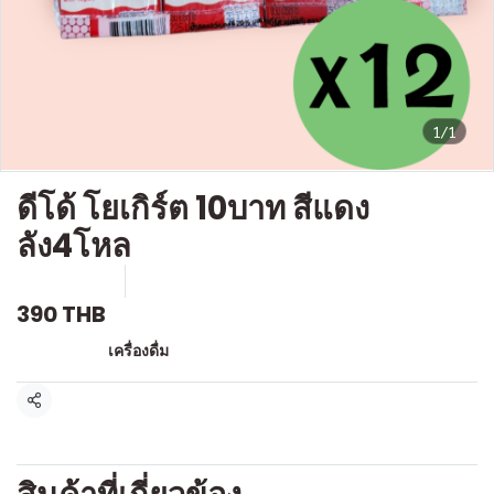
1/1
ดีโด้ โยเกิร์ต 10บาท สีแดง
ลัง4โหล
SKU : D569
ขายแล้ว 0 ชิ้น
390 THB
หมวดหมู่:
เครื่องดื่ม
แชร์