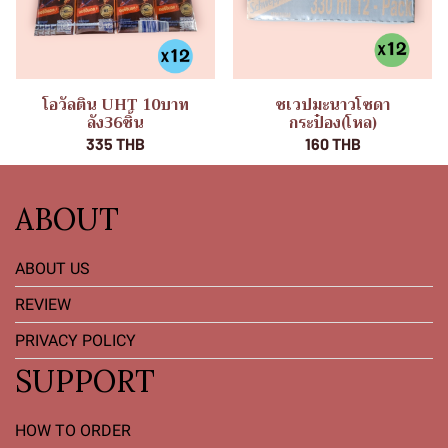
โอวัลติน UHT 10บาท
ชเวปมะนาวโซดา
ลัง36ชิ้น
กระป๋อง(โหล)
335 THB
160 THB
ABOUT
ABOUT US
REVIEW
PRIVACY POLICY
SUPPORT
HOW TO ORDER