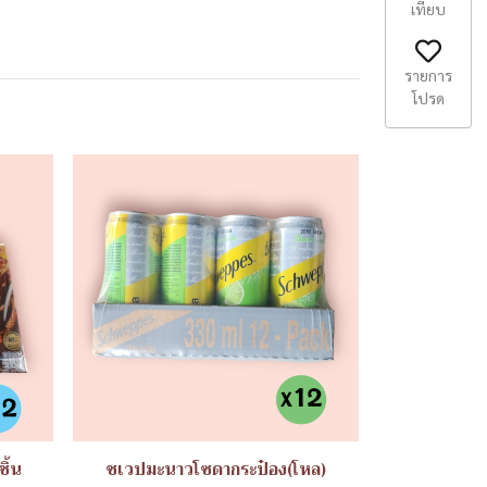
เทียบ
รายการ
โปรด
ิ้น
ชเวปมะนาวโซดากระป๋อง(โหล)