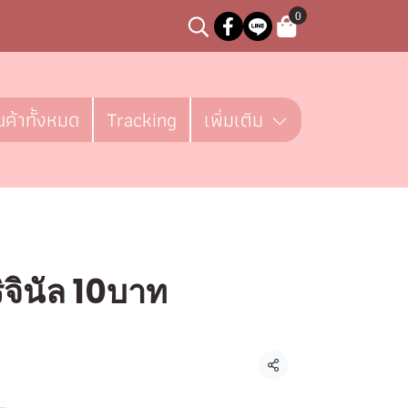
0
นค้าทั้งหมด
Tracking
เพิ่มเติม
ิจินัล 10บาท
ชิ้น
แชร์