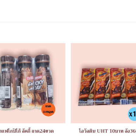
าแฟโกปิโก้ ลัคกี้ ถาด24ขวด
โอวัลติน UHT 10บาท ลัง36ช