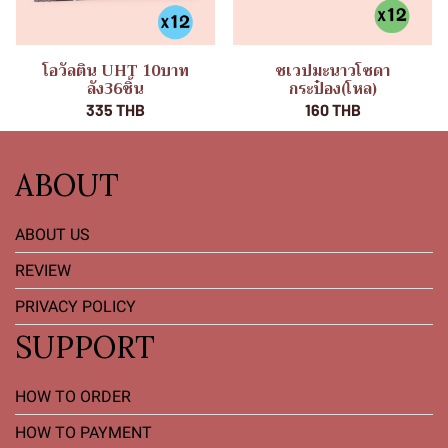
โอวัลติน UHT 10บาท
ชเวปมะนาวโซดา
ลัง36ชิ้น
กระป๋อง(โหล)
335 THB
160 THB
ABOUT
ABOUT US
REVIEW
PRIVACY POLICY
SUPPORT
HOW TO ORDER
HOW TO PAYMENT