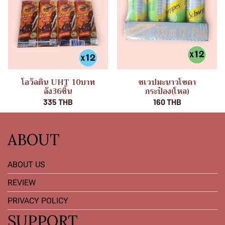
โอวัลติน UHT 10บาท
ชเวปมะนาวโซดา
ลัง36ชิ้น
กระป๋อง(โหล)
335 THB
160 THB
ABOUT
ABOUT US
REVIEW
PRIVACY POLICY
SUPPORT