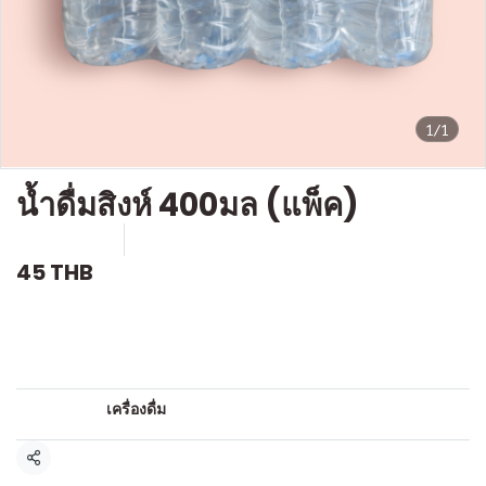
1/1
น้ำดื่มสิงห์ 400มล (แพ็ค)
SKU : D004
ขายแล้ว 12 ชิ้น
45 THB
คำอธิบายสินค้าแบบย่อ
น้ำดื่ม
หมวดหมู่:
เครื่องดื่ม
แชร์